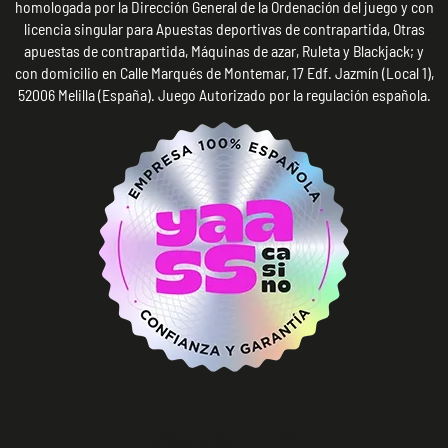
homologada por la Dirección General de la Ordenación del juego y con
licencia singular para Apuestas deportivas de contrapartida, Otras
apuestas de contrapartida, Máquinas de azar, Ruleta y Blackjack; y
con domicilio en Calle Marqués de Montemar, 17 Edf. Jazmín (Local 1),
52006 Melilla (España). Juego Autorizado por la regulación española.
DESCARGA LA APP