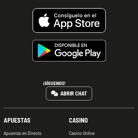
¡SÍGUENOS!
ABRIR CHAT
APUESTAS
CASINO
Apuestas en Directo
Casino Online