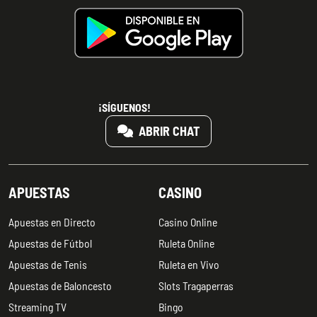
¡SÍGUENOS!
ABRIR CHAT
APUESTAS
CASINO
Apuestas en Directo
Casino Online
Apuestas de Fútbol
Ruleta Online
Apuestas de Tenis
Ruleta en Vivo
Apuestas de Baloncesto
Slots Tragaperras
Streaming TV
Bingo