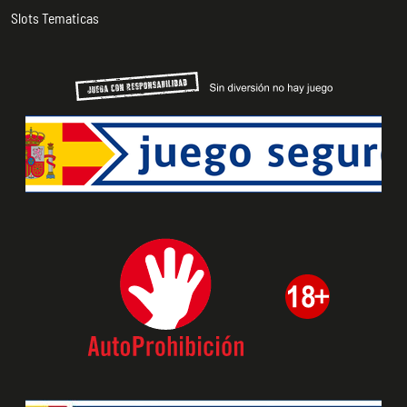
Slots Tematicas