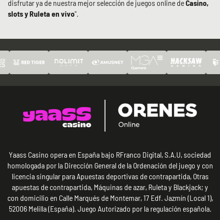
disfrutar ya de nuestra mejor selección de juegos online de
Casino,
slots y Ruleta en vivo
".
Yaass Casino opera en España bajo RFranco Digital, S.A.U, sociedad
homologada por la Dirección General de la Ordenación del juego y con
licencia singular para Apuestas deportivas de contrapartida, Otras
apuestas de contrapartida, Máquinas de azar, Ruleta y Blackjack; y
con domicilio en Calle Marqués de Montemar, 17 Edf. Jazmín (Local 1),
52006 Melilla (España). Juego Autorizado por la regulación española.