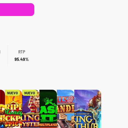
d
RTP
95.49%
NUEVO
NUEVO