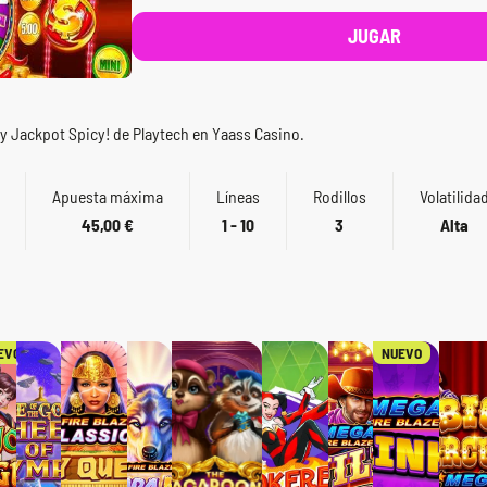
JUGAR
y Jackpot Spicy! de Playtech en Yaass Casino.
Apuesta máxima
Líneas
Rodillos
Volatilida
45,00 €
1 - 10
3
Alta
EVO
NUEVO