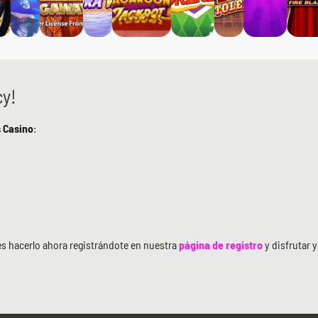
cy!
 Casino
:
es hacerlo ahora registrándote en nuestra
página de registro
y disfrutar 