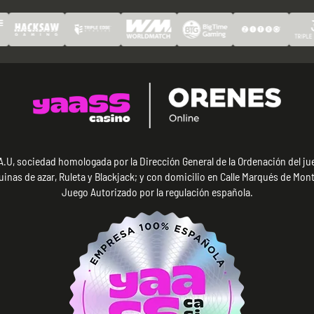
.U, sociedad homologada por la Dirección General de la Ordenación del ju
nas de azar, Ruleta y Blackjack; y con domicilio en Calle Marqués de Monte
Juego Autorizado por la regulación española.