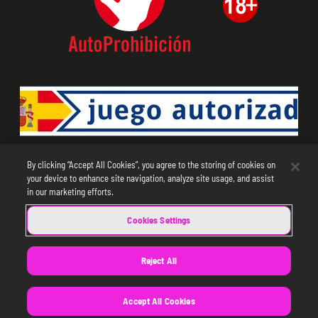
By clicking “Accept All Cookies”, you agree to the storing of cookies on
your device to enhance site navigation, analyze site usage, and assist
Quiénes somos
Aviso legal
in our marketing efforts.
Términos y condiciones
Política de privacidad
Política de cookies
Juego más seguro
Cookies Settings
Ayuda
Reclamaciones
Afiliados
Mapa del sitio
Reject All
Juego autorizado
Cookies Settings
@2026
Yaass Casino
- Todos los derechos reservados
Accept All Cookies