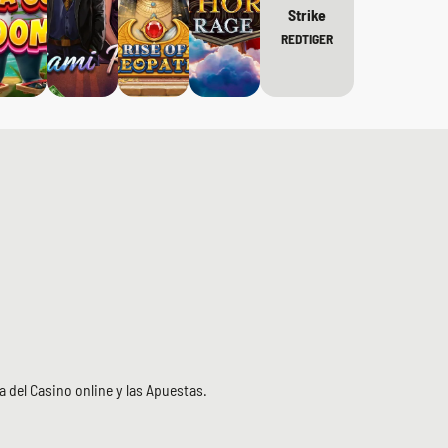
Strike
REDTIGER
ya del Casino online y las Apuestas.