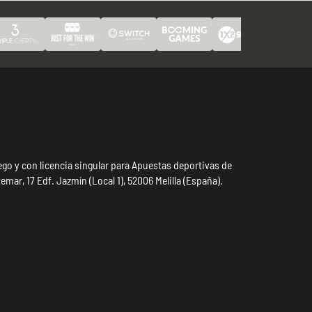
ego y con licencia singular para Apuestas deportivas de
mar, 17 Edf. Jazmín (Local 1), 52006 Melilla (España).