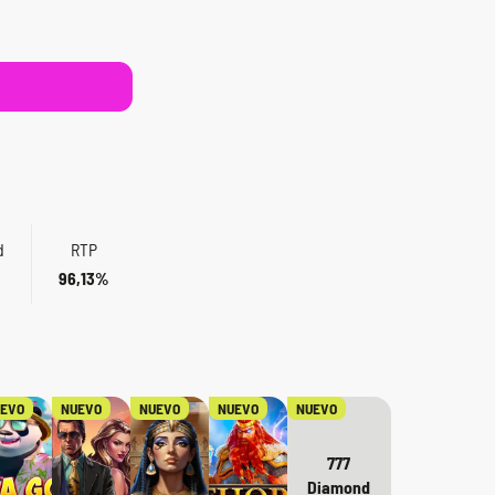
d
RTP
96,13%
EVO
NUEVO
NUEVO
NUEVO
NUEVO
777
Diamond