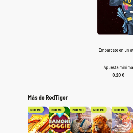
¡Embárcate en un at
Apuesta mínima
0,20 €
Más de RedTiger
NUEVO
NUEVO
NUEVO
NUEVO
NUEVO