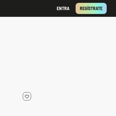
ENTRA
REGÍSTRATE