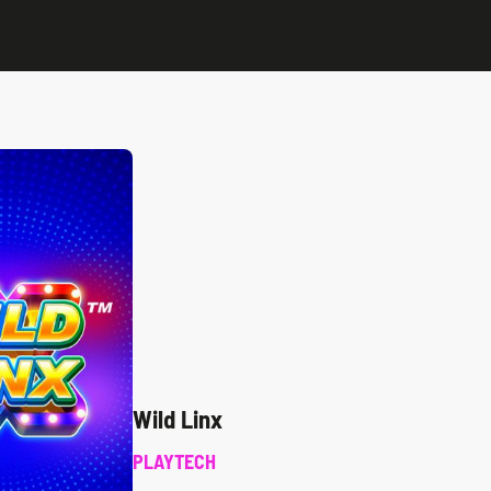
Wild Linx
PLAYTECH