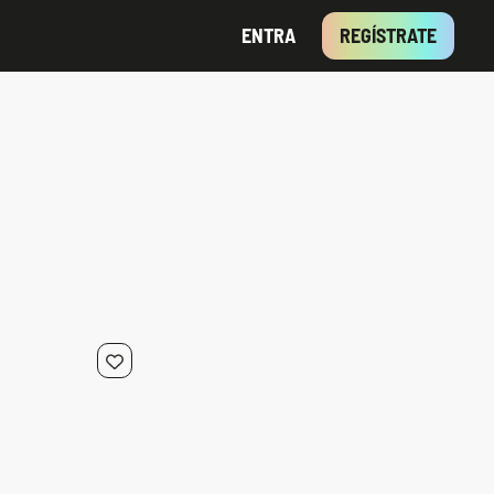
ENTRA
REGÍSTRATE