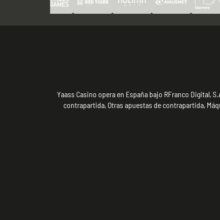
Yaass Casino opera en España bajo RFranco Digital, S.A
contrapartida, Otras apuestas de contrapartida, Máqui