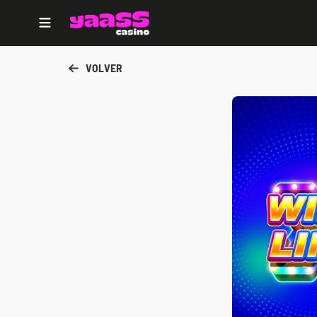
VOLVER