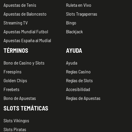
Apuestas de Tenis
Ruleta en Vivo
Apuestas de Baloncesto
Slots Tragaperras
Streaming TV
Bingo
Apuestas Mundial Futbol
Blackjack
Apuestas España al Mudial
TÉRMINOS
AYUDA
Bono de Casino y Slots
Ayuda
Freespins
Reglas Casino
Golden Chips
Reglas de Slots
Freebets
Accesibilidad
Bono de Apuestas
Reglas de Apuestas
SLOTS TEMÁTICAS
Slots Vikingos
Slots Piratas