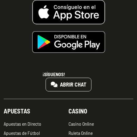
¡SÍGUENOS!
ABRIR CHAT
APUESTAS
CASINO
Apuestas en Directo
Casino Online
Apuestas de Fútbol
Ruleta Online