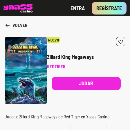
ENTRA
REGÍSTRATE
VOLVER
NUEVO
Zillard King Megaways
REDTIGER
JUGAR
Juega a Zillard King Megaways de Red Tiger en Yaass Casino