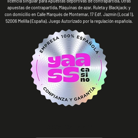
licencia singular para Apuestas deportivas de contrapartida, Otras
apuestas de contrapartida, Máquinas de azar, Ruleta y Blackjack; y
con domicilio en Calle Marqués de Montemar, 17 Edf. Jazmín (Local 1),
52006 Melilla (España). Juego Autorizado por la regulación española.
DESCARGA LA APP