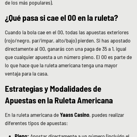
de los más populares).
¿Qué pasa si cae el 00 en la ruleta?
Cuando la bola cae en el 00, todas las apuestas exteriores
(rojo/negro, par/impar, alto/bajo) pierden. Si has apostado
directamente al 00, ganarás con una paga de 35 a 1, igual
que cualquier apuesta a un número pleno. El 00 es parte de
lo que hace que la ruleta americana tenga una mayor
ventaja para la casa.
Estrategias y Modalidades de
Apuestas en la Ruleta Americana
En la ruleta americana de
Yaass Casino
, puedes realizar
diferentes tipos de apuestas:
Pleno:
Apostar directamente a un número (incluido el