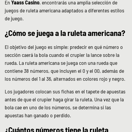
En
Yaass Casino
, encontrarás una amplia selección de
juegos de ruleta americana adaptados a diferentes estilos
de juego.
¿Cómo se juega a la ruleta americana?
El objetivo del juego es simple: predecir en qué número o
sección caerá la bola cuando el crupier la lance sobre la
rueda. La ruleta americana se juega con una rueda que
contiene 38 números, que incluyen el 0 y el 00, además de
los números del 1 al 36, alternados en colores rojo y negro.
Los jugadores colocan sus fichas en el tapete de apuestas
antes de que el crupier haga girar la ruleta. Una vez que la
bola cae en uno de los números, se determina si las
apuestas han ganado o perdido.
¿Cuántos números tiene la ruleta