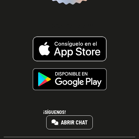
DESCARGA LA APP
¡SÍGUENOS!
ABRIR CHAT