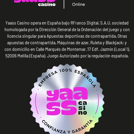
Yaass Casino opera en España bajo RFranco Digital, S.A.U, sociedad
homologada por la Dirección General de la Ordenación del juego y con
licencia singular para Apuestas deportivas de contrapartida, Otras
apuestas de contrapartida, Máquinas de azar, Ruleta y Blackjack; y
con domicilio en Calle Marqués de Montemar, 17 Edf. Jazmín (Local 1),
52006 Melilla (España). Juego Autorizado por la regulación española.