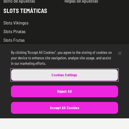
Bono de Apuestas
Reglas de Apuestas
SLOTS TEMÁTICAS
Slots Vikingos
Slots Piratas
Slots Frutas
Slots Egipto
By clicking “Accept All Cookies”, you agree to the storing of cookies on
Slots Zombie
your device to enhance site navigation, analyze site usage, and assist
in our marketing efforts.
Slots Tematicas
Cookies Settings
Reject All
Accept All Cookies