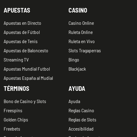
APUESTAS
CASINO
Apuestas en Directo
Casino Online
Apuestas de Fútbol
Ruleta Online
Apuestas de Tenis
Ruleta en Vivo
Apuestas de Baloncesto
Slots Tragaperras
Streaming TV
Bingo
Apuestas Mundial Futbol
Blackjack
Apuestas España al Mudial
TÉRMINOS
AYUDA
Bono de Casino y Slots
Ayuda
Freespins
Reglas Casino
Golden Chips
Reglas de Slots
Freebets
Accesibilidad