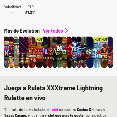
Volatilidad
RTP
-
97,3%
Más de Evolution
Ver todos
NUEVO
NUEVO
NUEVO
Juega a Ruleta XXXtreme Lightning
Rulette en vivo
“Disfruta de las variedades de
slot
en nuestro
Casino Online en
Yaass Casino
, encuentra el
slot que más te guste,
con nuestros