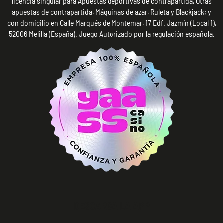
licencia singular para Apuestas deportivas de contrapartida, Otras
apuestas de contrapartida, Máquinas de azar, Ruleta y Blackjack; y
con domicilio en Calle Marqués de Montemar, 17 Edf. Jazmín (Local 1),
52006 Melilla (España). Juego Autorizado por la regulación española.
DESCARGA LA APP