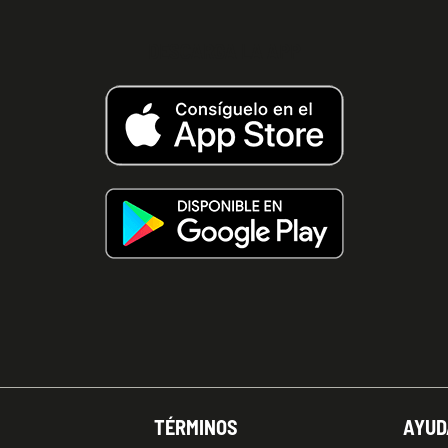
DESCARGA LA APP
TÉRMINOS
AYUD