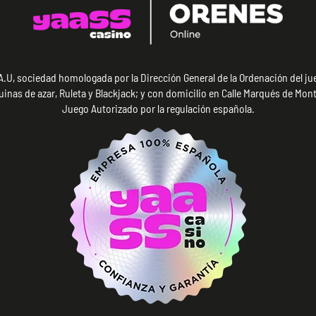
.U, sociedad homologada por la Dirección General de la Ordenación del ju
nas de azar, Ruleta y Blackjack; y con domicilio en Calle Marqués de Monte
Juego Autorizado por la regulación española.