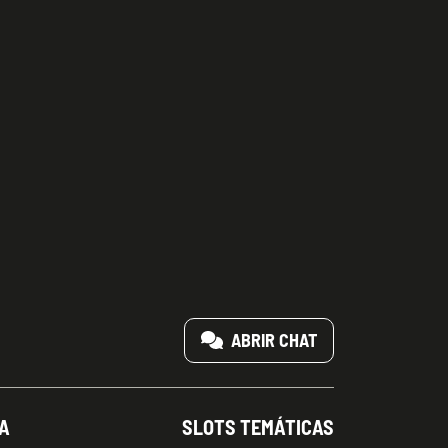
ABRIR CHAT
A
SLOTS TEMÁTICAS