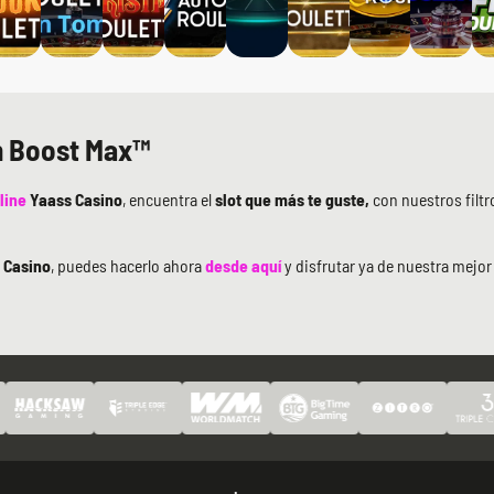
n Boost Max™
line
Yaass Casino
, encuentra el
slot que más te guste,
con nuestros filtr
 Casino
, puedes hacerlo ahora
desde aquí
y disfrutar ya de nuestra mejor