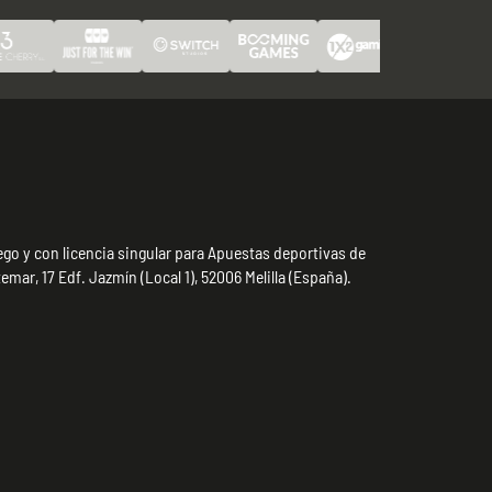
ego y con licencia singular para Apuestas deportivas de
mar, 17 Edf. Jazmín (Local 1), 52006 Melilla (España).