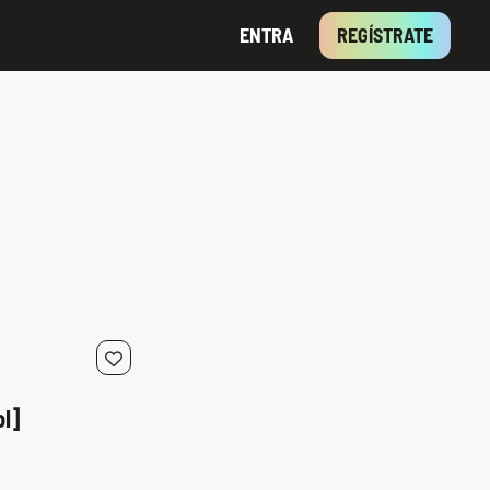
ENTRA
REGÍSTRATE
ol]