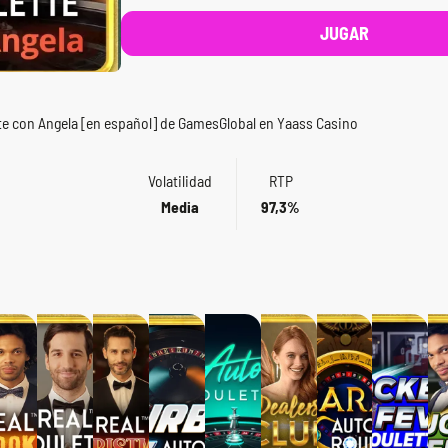
JUGAR
te con Angela [en español] de GamesGlobal en Yaass Casino
Volatilidad
RTP
Media
97,3%