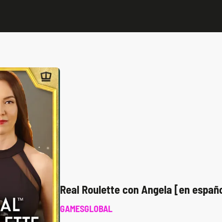
Real Roulette con Angela [en españ
GAMESGLOBAL