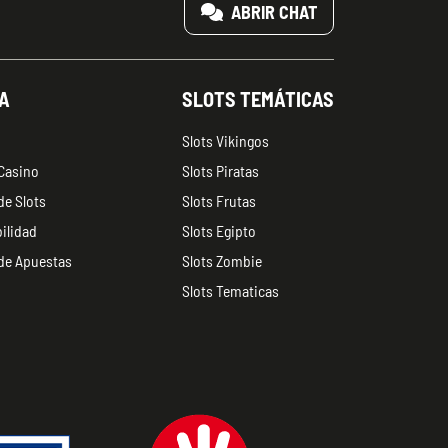
ABRIR CHAT
A
SLOTS TEMÁTICAS
Slots Vikingos
Casino
Slots Piratas
de Slots
Slots Frutas
ilidad
Slots Egipto
 de Apuestas
Slots Zombie
Slots Tematicas