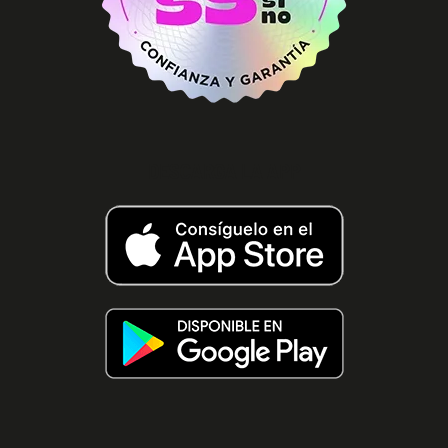
DESCARGA LA APP