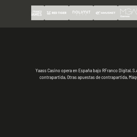
Yaass Casino opera en España bajo RFranco Digital, S.A
contrapartida, Otras apuestas de contrapartida, Máqui