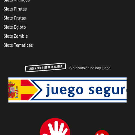
Slots Piratas
Slots Frutas
Slots Egipto
Slots Zombie
Slots Tematicas