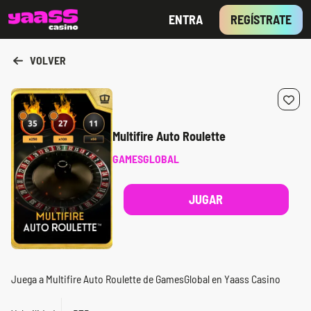
ENTRA
REGÍSTRATE
VOLVER
Multifire Auto Roulette
GAMESGLOBAL
JUGAR
Juega a Multifire Auto Roulette de GamesGlobal en Yaass Casino