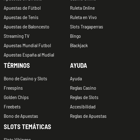
Apuestas de Fútbol
Ruleta Online
Apuestas de Tenis
Ruleta en Vivo
Apuestas de Baloncesto
Slots Tragaperras
Streaming TV
Bingo
Apuestas Mundial Futbol
Blackjack
Apuestas España al Mudial
TÉRMINOS
AYUDA
Bono de Casino y Slots
Ayuda
Freespins
Reglas Casino
Golden Chips
Reglas de Slots
Freebets
Accesibilidad
Bono de Apuestas
Reglas de Apuestas
SLOTS TEMÁTICAS
Slots Vikingos