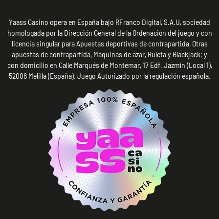
Yaass Casino opera en España bajo RFranco Digital, S.A.U, sociedad
homologada por la Dirección General de la Ordenación del juego y con
licencia singular para Apuestas deportivas de contrapartida, Otras
apuestas de contrapartida, Máquinas de azar, Ruleta y Blackjack; y
con domicilio en Calle Marqués de Montemar, 17 Edf. Jazmín (Local 1),
52006 Melilla (España). Juego Autorizado por la regulación española.