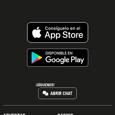
DESCARGA LA APP
¡SÍGUENOS!
ABRIR CHAT