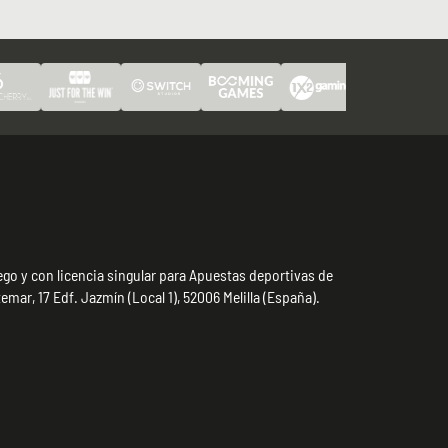
ego y con licencia singular para Apuestas deportivas de
mar, 17 Edf. Jazmín (Local 1), 52006 Melilla (España).