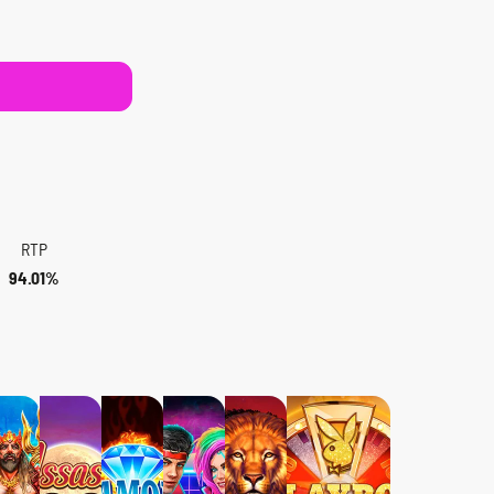
RTP
94.01%