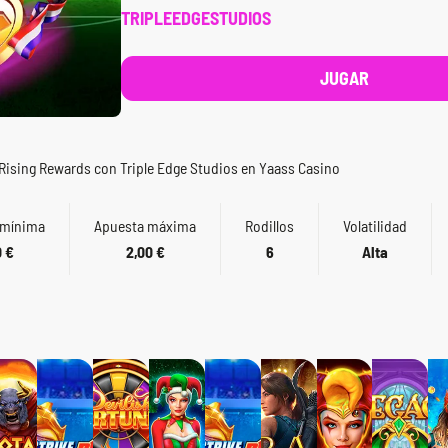
TRIPLEEDGESTUDIOS
JUGAR
 Rising Rewards con Triple Edge Studios en Yaass Casino
 mínima
Apuesta máxima
Rodillos
Volatilidad
0 €
2,00 €
6
Alta