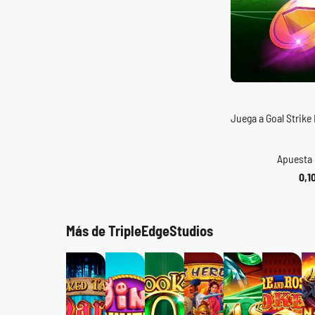
Juega a Goal Strike
Apuesta
0,1
Más de TripleEdgeStudios