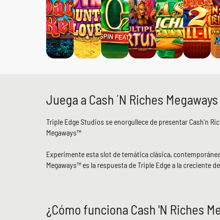
Juega a Cash ´N Riches Megaways
Triple Edge Studios se enorgullece de presentar Cash'n Ri
Megaways™
Experimente esta slot de temática clásica, contemporánea
Megaways™ es la respuesta de Triple Edge a la creciente
¿Cómo funciona Cash 'N Riches 