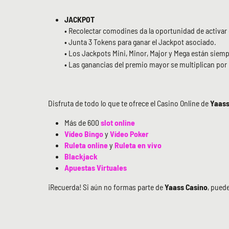
JACKPOT
• Recolectar comodines da la oportunidad de activar 
• Junta 3 Tokens para ganar el Jackpot asociado.
• Los Jackpots Mini, Minor, Major y Mega están siemp
• Las ganancias del premio mayor se multiplican por l
Disfruta de todo lo que te ofrece el Casino Online de
Yaass
Más de 600
slot online
Vídeo Bingo
y
Vídeo Poker
Ruleta online
y
Ruleta en vivo
Blackjack
Apuestas Virtuales
¡Recuerda! Si aún no formas parte de
Yaass Casino
, pued