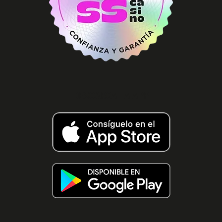
DESCARGA LA APP