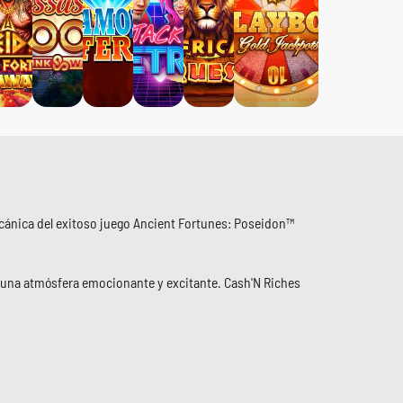
ecánica del exitoso juego Ancient Fortunes: Poseidon™
n una atmósfera emocionante y excitante. Cash'N Riches