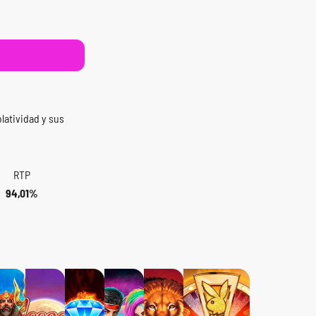
latividad y sus
RTP
94,01%