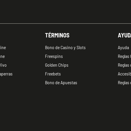
TÉRMINOS
AYUD
line
Bono de Casino y Slots
Ayuda
ine
Freespins
Reglas 
Vivo
Golden Chips
Reglas 
aperras
Freebets
Accesib
Bono de Apuestas
Reglas