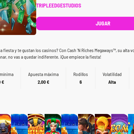
TRIPLEEDGESTUDIOS
JUGAR
a fiesta y te gustan los casinos? Con Cash 'N Riches Megaways™, su alta vo
nar, no vas a quedar indiferente. ¡Que empiece la fiesta!
 mínima
Apuesta máxima
Rodillos
Volatilidad
0 €
2,00 €
6
Alta