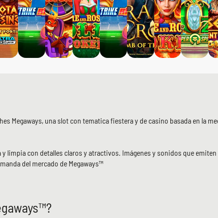
ches Megaways, una slot con tematica fiestera y de casino basada en la m
 y limpia con detalles claros y atractivos. Imágenes y sonidos que emite
 demanda del mercado de Megaways™
Megaways™?