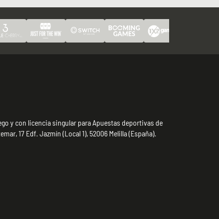
ego y con licencia singular para Apuestas deportivas de
mar, 17 Edf. Jazmín (Local 1), 52006 Melilla (España).