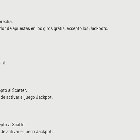
erecha.
ador de apuestas en los giros gratis, excepto los Jackpots.
nal.
pto al Scatter.
de activar el juego Jackpot.
pto al Scatter.
de activar el juego Jackpot.