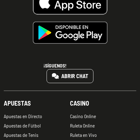
¡SÍGUENOS!
ABRIR CHAT
APUESTAS
CASINO
Apuestas en Directo
Casino Online
Apuestas de Fútbol
Ruleta Online
Apuestas de Tenis
Ruleta en Vivo