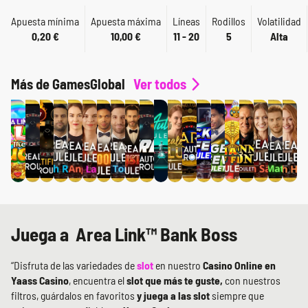
Apuesta mínima
Apuesta máxima
Líneas
Rodillos
Volatilidad
0,20 €
10,00 €
11 - 20
5
Alta
Más de GamesGlobal
Ver todos
Juega a Area Link™ Bank Boss
“Disfruta de las variedades de
slot
en nuestro
Casino Online en
Yaass Casino
, encuentra el
slot que más te guste,
con nuestros
filtros, guárdalos en favoritos
y juega a las slot
siempre que