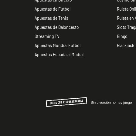
Apuestas de Fútbol
Ruleta Onl
Apuestas de Tenis
Ruleta en 
Apuestas de Baloncesto
Slots Trag
Streaming TV
Bingo
Apuestas Mundial Futbol
Blackjack
Apuestas España al Mudial