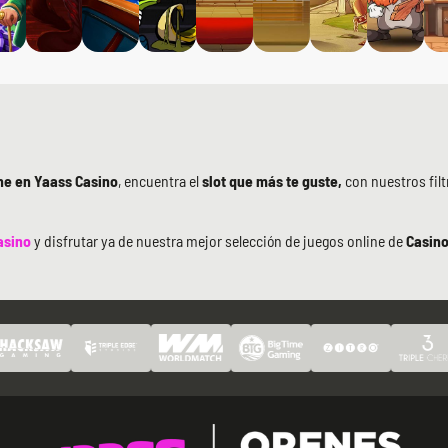
ne en Yaass Casino
, encuentra el
slot que más te guste,
con nuestros filt
asino
y disfrutar ya de nuestra mejor selección de juegos online de
Casino