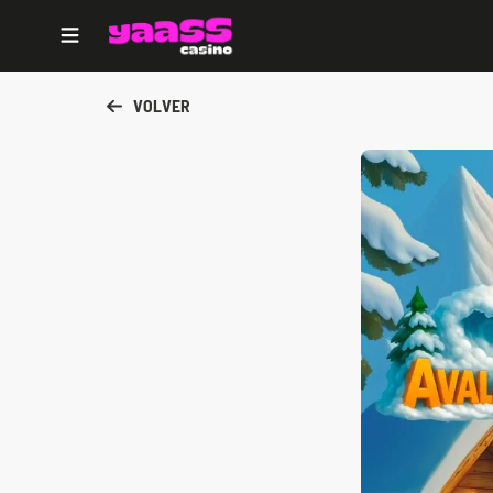
VOLVER