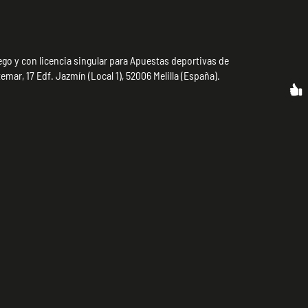
ego y con licencia singular para Apuestas deportivas de
mar, 17 Edf. Jazmín (Local 1), 52006 Melilla (España).