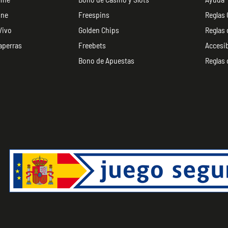
ine
Freespins
Reglas 
Vivo
Golden Chips
Reglas 
aperras
Freebets
Accesib
Bono de Apuestas
Reglas