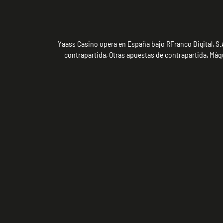
Yaass Casino opera en España bajo RFranco Digital, S.A
contrapartida, Otras apuestas de contrapartida, Máqui