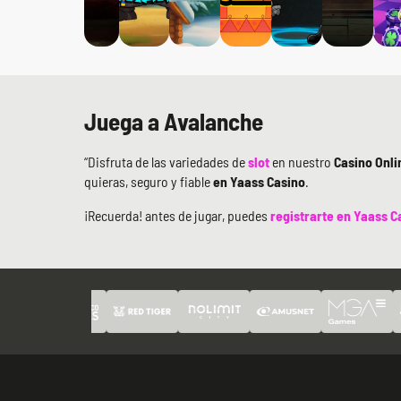
Juega a Avalanche
“Disfruta de las variedades de
slot
en nuestro
Casino Onli
quieras, seguro y fiable
en Yaass Casino
.
¡Recuerda! antes de jugar, puedes
registrarte en Yaass C