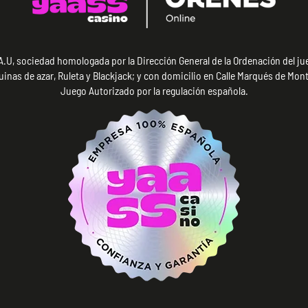
.U, sociedad homologada por la Dirección General de la Ordenación del ju
nas de azar, Ruleta y Blackjack; y con domicilio en Calle Marqués de Monte
Juego Autorizado por la regulación española.