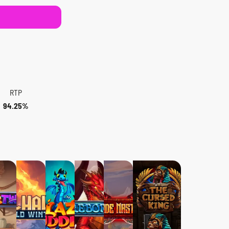
RTP
94.25%