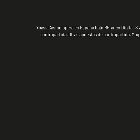
Yaass Casino opera en España bajo RFranco Digital, S.A
contrapartida, Otras apuestas de contrapartida, Máqui