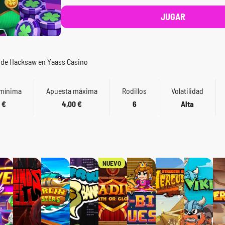
JUGAR
b de Hacksaw en Yaass Casino
 mínima
Apuesta máxima
Rodillos
Volatilidad
 €
4,00 €
6
Alta
NUEVO