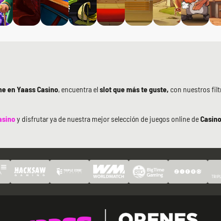
ne en Yaass Casino
, encuentra el
slot que más te guste,
con nuestros filt
asino
y disfrutar ya de nuestra mejor selección de juegos online de
Casino