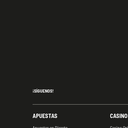
¡SÍGUENOS!
APUESTAS
CASINO
Apuestas en Directo
Casino On