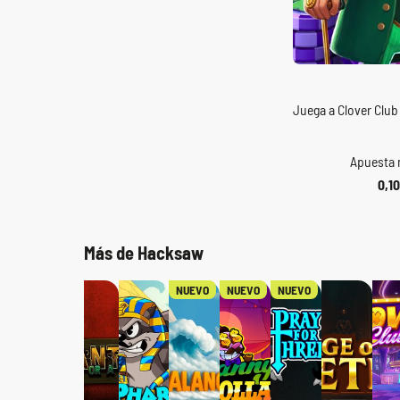
Juega a Clover Clu
Apuesta
0,10
Más de Hacksaw
NUEVO
NUEVO
NUEVO