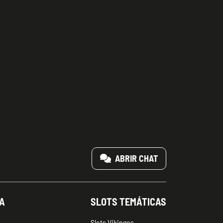
ABRIR CHAT
A
SLOTS TEMÁTICAS
Slots Vikingos