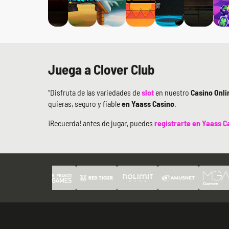
Juega a Clover Club
“Disfruta de las variedades de
slot
en nuestro
Casino Onli
quieras, seguro y fiable
en Yaass Casino
.
¡Recuerda! antes de jugar, puedes
registrarte en Yaass C