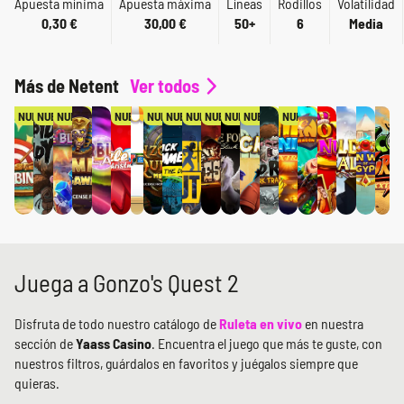
Apuesta mínima
Apuesta máxima
Líneas
Rodillos
Volatilidad
0,30 €
30,00 €
50+
6
Media
Más de Netent
Ver todos
NUEVO
NUEVO
NUEVO
NUEVO
NUEVO
NUEVO
NUEVO
NUEVO
NUEVO
NUEVO
NUEVO
Juega a Gonzo's Quest 2
Disfruta de todo nuestro catálogo de
Ruleta en vivo
en nuestra
sección de
Yaass Casino
. Encuentra el juego que más te guste, con
nuestros filtros, guárdalos en favoritos y juégalos siempre que
quieras.