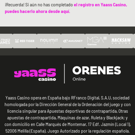
¡Recuerda! Si aún no has completado
el registro en Yaass Casino,
puedes hacerlo ahora desde aquí.
Yaass Casino opera en España bajo RFranco Digital, S.A.U, sociedad
homologada por la Dirección General de la Ordenación del juego y con
licencia singular para Apuestas deportivas de contrapartida, Otras
apuestas de contrapartida, Máquinas de azar, Ruleta y Blackjack; y
con domicilio en Calle Marqués de Montemar, 17 Edf. Jazmín (Local 1),
52006 Melilla (España). Juego Autorizado por la regulación española.