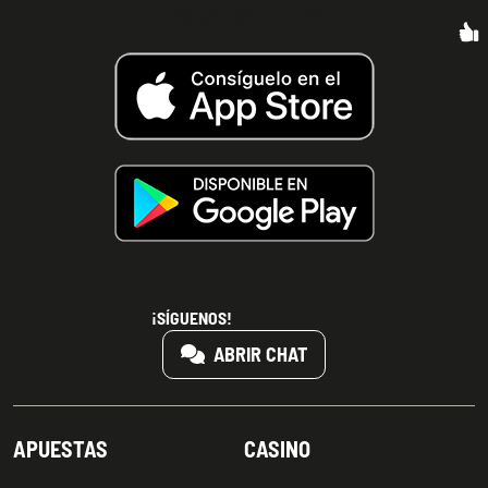
DESCARGA LA APP
¡SÍGUENOS!
ABRIR CHAT
APUESTAS
CASINO