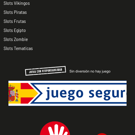
Slots Vikingos
Slots Piratas
Slots Frutas
Slots Egipto
Slots Zombie
Slots Tematicas