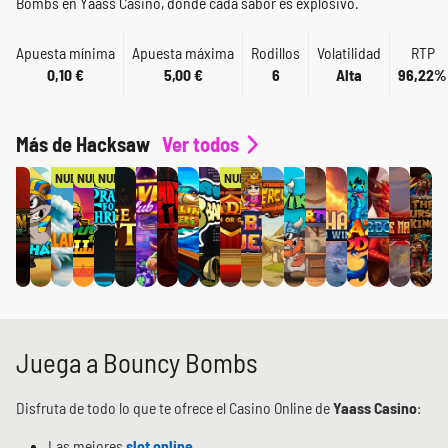
Bombs en Yaass Casino, donde cada sabor es explosivo.
Apuesta mínima
Apuesta máxima
Rodillos
Volatilidad
RTP
0,10 €
5,00 €
6
Alta
96,22%
Más de Hacksaw
Ver todos
NUEVO
NUEVO
NUEVO
NUEVO
Juega a Bouncy Bombs
Disfruta de todo lo que te ofrece el Casino Online de
Yaass Casino
:
Las mejores
slot online