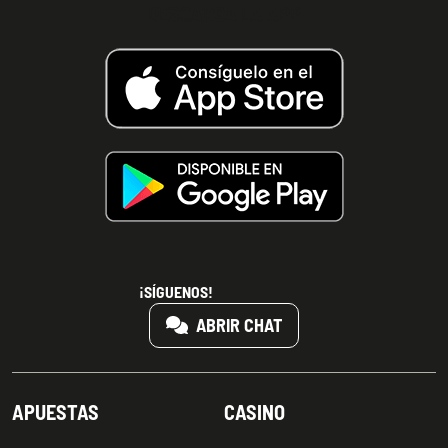
DESCARGA LA APP
¡SÍGUENOS!
ABRIR CHAT
APUESTAS
CASINO