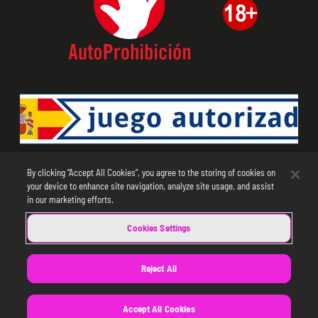
By clicking “Accept All Cookies”, you agree to the storing of cookies on
your device to enhance site navigation, analyze site usage, and assist
Quiénes somos
Aviso legal
in our marketing efforts.
Términos y condiciones
Política de privacidad
Política de cookies
Juego más seguro
Cookies Settings
Ayuda
Reclamaciones
Afiliados
Mapa del sitio
Reject All
Juego autorizado
Cookies Settings
@2026
Yaass Casino
- Todos los derechos reservados
Accept All Cookies