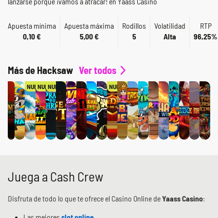
lanzarse porque ¡vamos a atracar! en Yaass Casino
Apuesta mínima
Apuesta máxima
Rodillos
Volatilidad
RTP
0,10 €
5,00 €
5
Alta
96,25%
Más de Hacksaw
Ver todos
NUEVO
NUEVO
NUEVO
NUEVO
Juega a Cash Crew
Disfruta de todo lo que te ofrece el Casino Online de
Yaass Casino
:
Las mejores
slot online