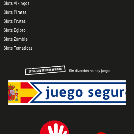
Slots Vikingos
Slots Piratas
Slots Frutas
Slots Egipto
Slots Zombie
Slots Tematicas