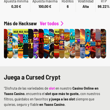
Apuesta mínima
Apuesta máxima
Rodillos
Volatilidad
RTP
0,20 €
100,00 €
6
Alta
96.22%
Más de Hacksaw
Ver todos
NUEVO
NUEVO
NUEVO
NUEVO
Juega a Cursed Crypt
“Disfruta de las variedades de
slot
en nuestro
Casino Online en
Yaass Casino
, encuentra el
slot que más te guste,
con nuestros
filtros, guárdalos en favoritos
y juega a las slot
siempre que
quieras, seguro y fiable
en Yaass Casino
.