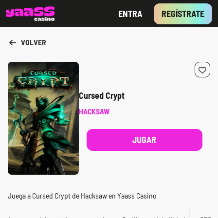
ENTRA
REGÍSTRATE
VOLVER
Cursed Crypt
HACKSAW
JUGAR
Juega a Cursed Crypt de Hacksaw en Yaass Casino