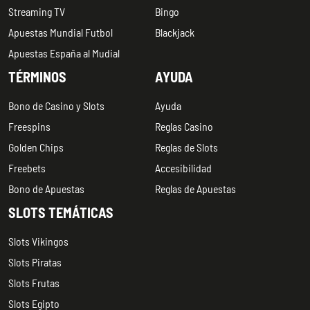
Streaming TV
Bingo
Apuestas Mundial Futbol
Blackjack
Apuestas España al Mudial
TÉRMINOS
AYUDA
Bono de Casino y Slots
Ayuda
Freespins
Reglas Casino
Golden Chips
Reglas de Slots
Freebets
Accesibilidad
Bono de Apuestas
Reglas de Apuestas
SLOTS TEMÁTICAS
Slots Vikingos
Slots Piratas
Slots Frutas
Slots Egipto