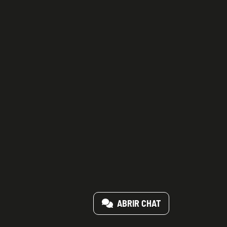
ABRIR CHAT