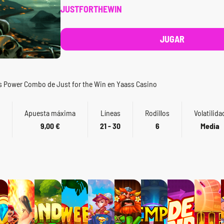
JUSTFORTHEWIN
JUGAR
s Power Combo de Just for the Win en Yaass Casino
Apuesta máxima
Líneas
Rodillos
Volatilida
9,00 €
21 - 30
6
Media