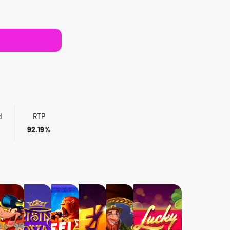
d
RTP
92.19%