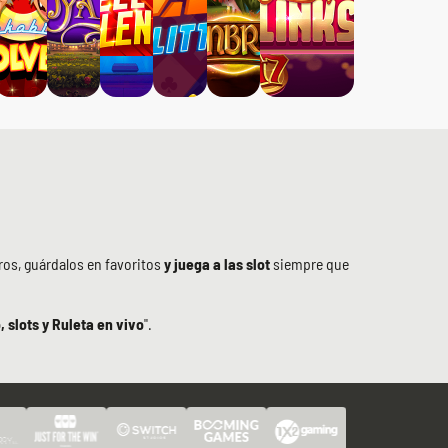
ros, guárdalos en favoritos
y juega a las slot
siempre que
, slots y Ruleta en vivo
".