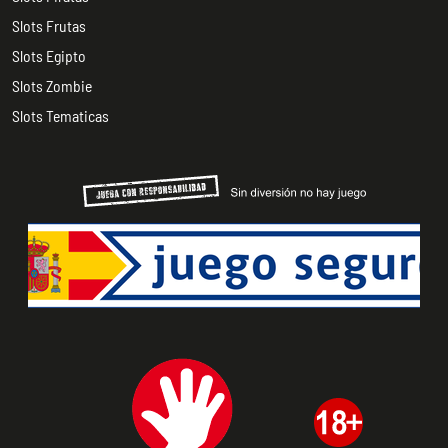
Slots Frutas
Slots Egipto
Slots Zombie
Slots Tematicas