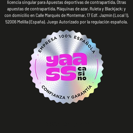
licencia singular para Apuestas deportivas de contrapartida, Otras
apuestas de contrapartida, Máquinas de azar, Ruleta y Blackjack; y
con domicilio en Calle Marqués de Montemar, 17 Edf. Jazmín (Local 1),
52006 Melilla (España). Juego Autorizado por la regulación española.
DESCARGA LA APP