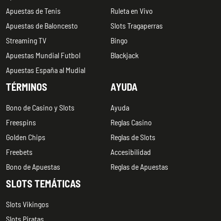
Apuestas de Tenis
Ruleta en Vivo
Apuestas de Baloncesto
Slots Tragaperras
Streaming TV
Bingo
Apuestas Mundial Futbol
Blackjack
Apuestas España al Mudial
TÉRMINOS
AYUDA
Bono de Casino y Slots
Ayuda
Freespins
Reglas Casino
Golden Chips
Reglas de Slots
Freebets
Accesibilidad
Bono de Apuestas
Reglas de Apuestas
SLOTS TEMÁTICAS
Slots Vikingos
Slots Piratas