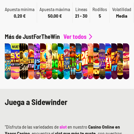
Apuesta mínima
Apuesta máxima
Líneas
Rodillos
Volatilidad
0,20 €
50,00 €
21 - 30
5
Media
Más de JustForTheWin
Ver todos
NUEVO
Juega a Sidewinder
“Disfruta de las variedades de
slot
en nuestro
Casino Online en
Yaass Casino
, encuentra el
slot que más te guste,
con nuestros