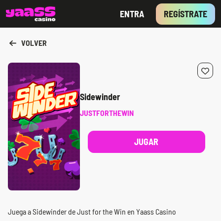
ENTRA
REGÍSTRATE
VOLVER
Sidewinder
JUSTFORTHEWIN
JUGAR
Juega a Sidewinder de Just for the Win en Yaass Casino