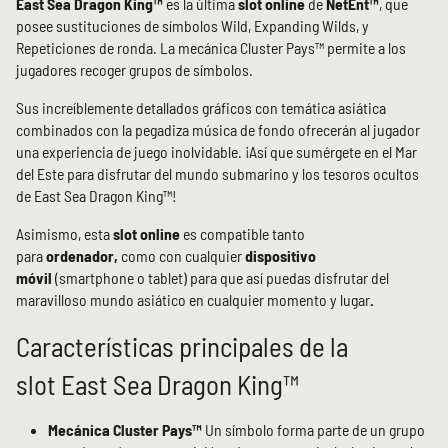
East Sea Dragon King™
es la última
slot online
de
NetEnt™
, que
posee sustituciones de símbolos Wild, Expanding Wilds, y
Repeticiones de ronda. La mecánica Cluster Pays™ permite a los
jugadores recoger grupos de símbolos.
Sus increíblemente detallados gráficos con temática asiática
combinados con la pegadiza música de fondo ofrecerán al jugador
una experiencia de juego inolvidable. ¡Así que sumérgete en el Mar
del Este para disfrutar del mundo submarino y los tesoros ocultos
de East Sea Dragon King™!
Asimismo, esta
slot online
es compatible tanto
para
ordenador,
como con cualquier
dispositivo
móvil
(smartphone o tablet) para que así puedas disfrutar del
maravilloso mundo asiático en cualquier momento y lugar
.
Características principales de la
slot East Sea Dragon King™
Mecánica Cluster Pays™
Un símbolo forma parte de un grupo