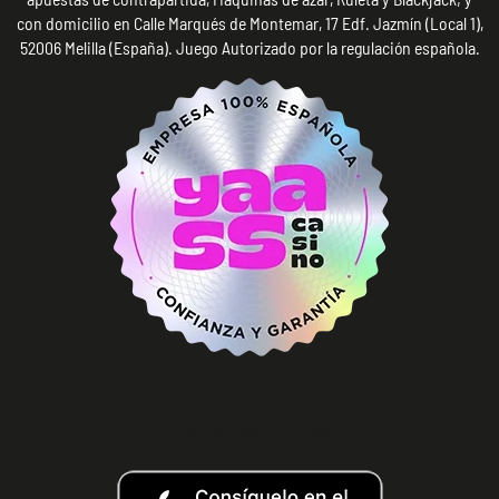
con domicilio en Calle Marqués de Montemar, 17 Edf. Jazmín (Local 1),
52006 Melilla (España). Juego Autorizado por la regulación española.
DESCARGA LA APP