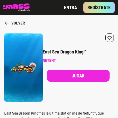
ENTRA
REGÍSTRATE
VOLVER
East Sea Dragon King™
NETENT
JUGAR
East Sea Dragon King™ es la última slot online de NetEnt™, que