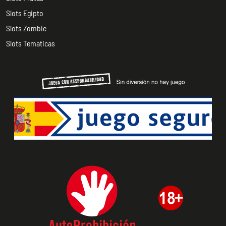
Slots Egipto
Slots Zombie
Slots Tematicas