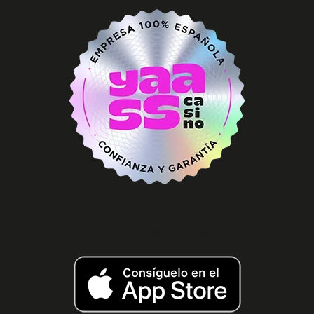
DESCARGA LA APP