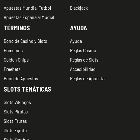
Apuestas Mundial Futbol
Blackjack
Apuestas España al Mudial
TÉRMINOS
AYUDA
Bono de Casino y Slots
Ayuda
Freespins
Reglas Casino
Golden Chips
Reglas de Slots
Freebets
Accesibilidad
Bono de Apuestas
Reglas de Apuestas
SLOTS TEMÁTICAS
Slots Vikingos
Slots Piratas
Slots Frutas
Slots Egipto
Slots Zombie