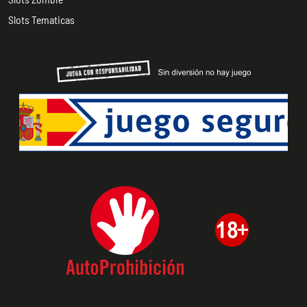
Slots Tematicas