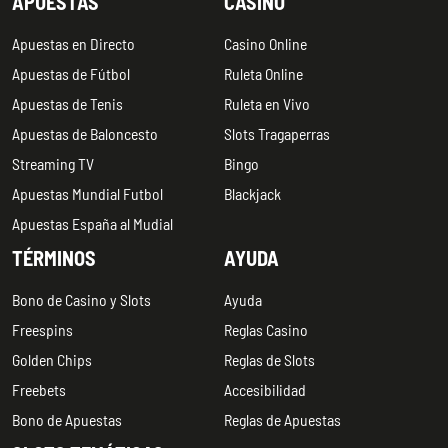
APUESTAS
CASINO
Apuestas en Directo
Casino Online
Apuestas de Fútbol
Ruleta Online
Apuestas de Tenis
Ruleta en Vivo
Apuestas de Baloncesto
Slots Tragaperras
Streaming TV
Bingo
Apuestas Mundial Futbol
Blackjack
Apuestas España al Mudial
TÉRMINOS
AYUDA
Bono de Casino y Slots
Ayuda
Freespins
Reglas Casino
Golden Chips
Reglas de Slots
Freebets
Accesibilidad
Bono de Apuestas
Reglas de Apuestas