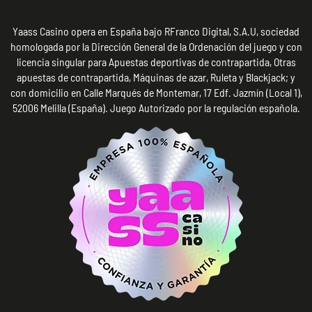
Yaass Casino opera en España bajo RFranco Digital, S.A.U, sociedad
homologada por la Dirección General de la Ordenación del juego y con
licencia singular para Apuestas deportivas de contrapartida, Otras
apuestas de contrapartida, Máquinas de azar, Ruleta y Blackjack; y
con domicilio en Calle Marqués de Montemar, 17 Edf. Jazmín (Local 1),
52006 Melilla (España). Juego Autorizado por la regulación española.