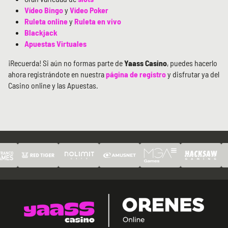
Vídeo Bingo
y
Vídeo Poker
Ruleta online
y
Ruleta en vivo
Blackjack
Apuestas Virtuales
¡Recuerda! Si aún no formas parte de
Yaass Casino
, puedes hacerlo
ahora registrándote en nuestra
página de registro
y disfrutar ya del
Casino online y las Apuestas.