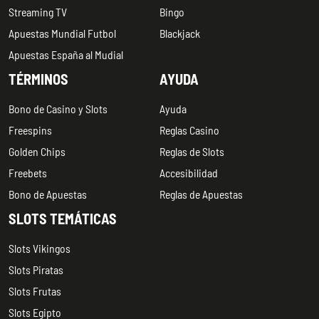
Streaming TV
Bingo
Apuestas Mundial Futbol
Blackjack
Apuestas España al Mudial
TÉRMINOS
AYUDA
Bono de Casino y Slots
Ayuda
Freespins
Reglas Casino
Golden Chips
Reglas de Slots
Freebets
Accesibilidad
Bono de Apuestas
Reglas de Apuestas
SLOTS TEMÁTICAS
Slots Vikingos
Slots Piratas
Slots Frutas
Slots Egipto