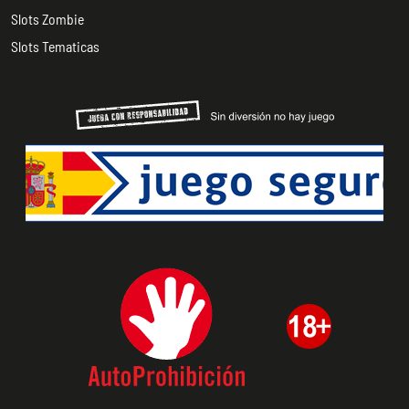
Slots Zombie
Slots Tematicas