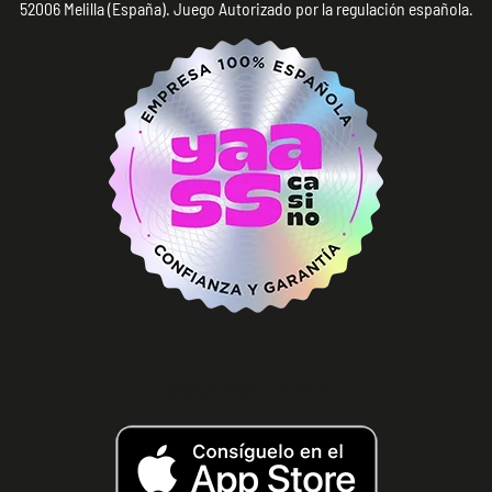
52006 Melilla (España). Juego Autorizado por la regulación española.
DESCARGA LA APP