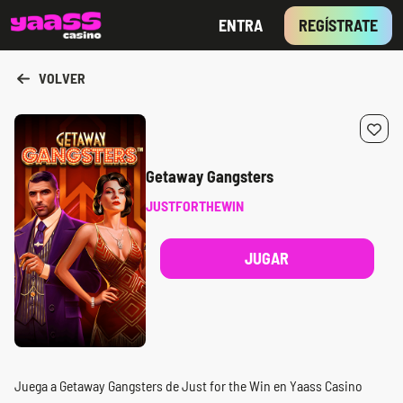
ENTRA
REGÍSTRATE
VOLVER
Getaway Gangsters
JUSTFORTHEWIN
JUGAR
Juega a Getaway Gangsters de Just for the Win en Yaass Casino