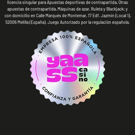
licencia singular para Apuestas deportivas de contrapartida, Otras
apuestas de contrapartida, Máquinas de azar, Ruleta y Blackjack; y
con domicilio en Calle Marqués de Montemar, 17 Edf. Jazmín (Local 1),
52006 Melilla (España). Juego Autorizado por la regulación española.
DESCARGA LA APP