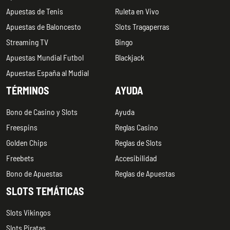
Apuestas de Tenis
Ruleta en Vivo
Apuestas de Baloncesto
Slots Tragaperras
Streaming TV
Bingo
Apuestas Mundial Futbol
Blackjack
Apuestas España al Mudial
TÉRMINOS
AYUDA
Bono de Casino y Slots
Ayuda
Freespins
Reglas Casino
Golden Chips
Reglas de Slots
Freebets
Accesibilidad
Bono de Apuestas
Reglas de Apuestas
SLOTS TEMÁTICAS
Slots Vikingos
Slots Piratas