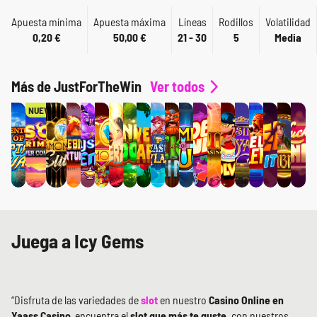
Apuesta mínima
Apuesta máxima
Líneas
Rodillos
Volatilidad
0,20 €
50,00 €
21 - 30
5
Media
Más de JustForTheWin
Ver todos
NUEVO
Juega a Icy Gems
“Disfruta de las variedades de
slot
en nuestro
Casino Online en
Yaass Casino
, encuentra el
slot que más te guste,
con nuestros