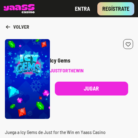
ENTRA
REGÍSTRATE
VOLVER
Icy Gems
JUSTFORTHEWIN
JUGAR
Juega a Icy Gems de Just for the Win en Yaass Casino