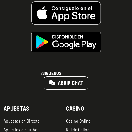
¡SÍGUENOS!
ABRIR CHAT
APUESTAS
CASINO
Apuestas en Directo
Casino Online
Apuestas de Fútbol
Ruleta Online