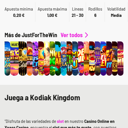
Apuesta mínima
Apuesta máxima
Líneas
Rodillos
Volatilidad
0,20 €
1,00 €
21 - 30
6
Media
Más de JustForTheWin
Ver todos
NUEVO
Juega a Kodiak Kingdom
“Disfruta de las variedades de
slot
en nuestro
Casino Online en
Yaass Casino
, encuentra el
slot que más te guste,
con nuestros