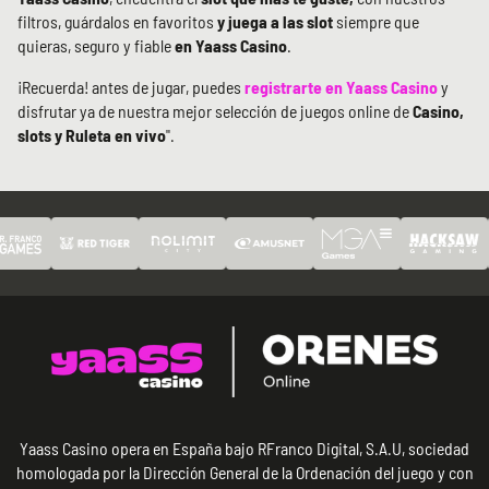
filtros, guárdalos en favoritos
y juega a las slot
siempre que
quieras, seguro y fiable
en Yaass Casino
.
¡Recuerda! antes de jugar, puedes
registrarte en Yaass Casino
y
disfrutar ya de nuestra mejor selección de juegos online de
Casino,
slots y Ruleta en vivo
".
Yaass Casino opera en España bajo RFranco Digital, S.A.U, sociedad
homologada por la Dirección General de la Ordenación del juego y con