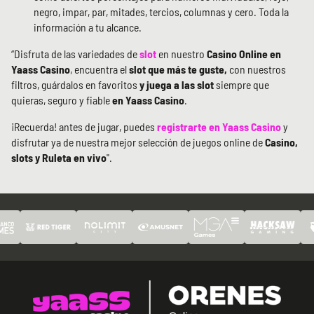
negro, impar, par, mitades, tercios, columnas y cero. Toda la
información a tu alcance.
“Disfruta de las variedades de
slot
en nuestro
Casino Online en
Yaass Casino
, encuentra el
slot que más te guste,
con nuestros
filtros, guárdalos en favoritos
y juega a las slot
siempre que
quieras, seguro y fiable
en Yaass Casino
.
¡Recuerda! antes de jugar, puedes
registrarte en Yaass Casino
y
disfrutar ya de nuestra mejor selección de juegos online de
Casino,
slots y Ruleta en vivo
".