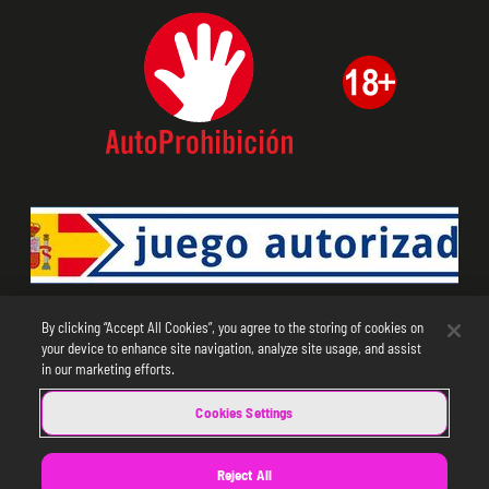
By clicking “Accept All Cookies”, you agree to the storing of cookies on
your device to enhance site navigation, analyze site usage, and assist
Quiénes somos
Aviso legal
in our marketing efforts.
Términos y condiciones
Política de privacidad
Política de cookies
Juego más seguro
Cookies Settings
Ayuda
Reclamaciones
Afiliados
Mapa del sitio
Reject All
Juego autorizado
Cookies Settings