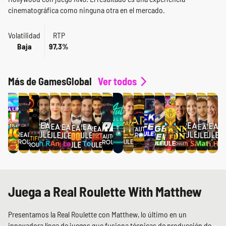
cinematográfica como ninguna otra en el mercado.
Volatilidad
RTP
Baja
97,3%
Más de GamesGlobal
Ver todos
Juega a Real Roulette With Matthew
Presentamos la Real Roulette con Matthew, lo último en un
innovadora línea de juegos que fusiona técnicas de producción de