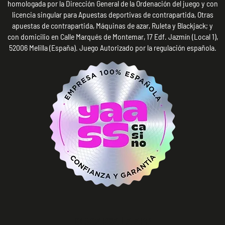
homologada por la Dirección General de la Ordenación del juego y con
licencia singular para Apuestas deportivas de contrapartida, Otras
apuestas de contrapartida, Máquinas de azar, Ruleta y Blackjack; y
con domicilio en Calle Marqués de Montemar, 17 Edf. Jazmín (Local 1),
52006 Melilla (España). Juego Autorizado por la regulación española.
DESCARGA LA APP