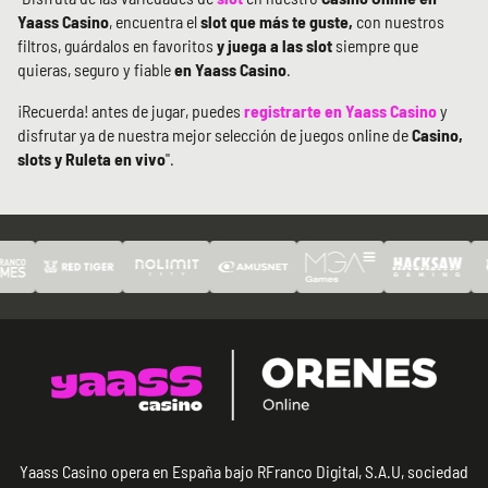
Yaass Casino
, encuentra el
slot que más te guste,
con nuestros
filtros, guárdalos en favoritos
y juega a las slot
siempre que
quieras, seguro y fiable
en Yaass Casino
.
¡Recuerda! antes de jugar, puedes
registrarte en Yaass Casino
y
disfrutar ya de nuestra mejor selección de juegos online de
Casino,
slots y Ruleta en vivo
".
Yaass Casino opera en España bajo RFranco Digital, S.A.U, sociedad