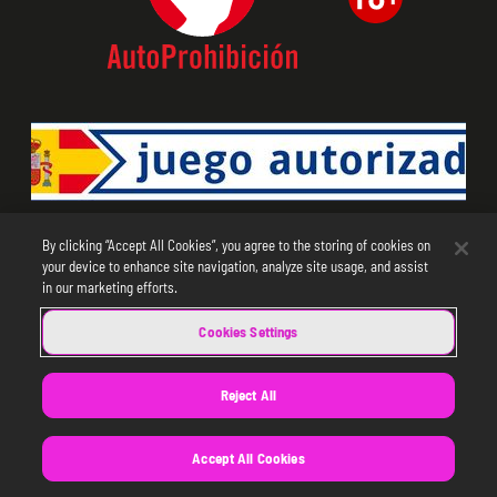
By clicking “Accept All Cookies”, you agree to the storing of cookies on
your device to enhance site navigation, analyze site usage, and assist
Quiénes somos
Aviso legal
in our marketing efforts.
Términos y condiciones
Política de privacidad
Política de cookies
Juego más seguro
Cookies Settings
Ayuda
Reclamaciones
Afiliados
Mapa del sitio
Reject All
Juego autorizado
Cookies Settings
@2026
Yaass Casino
- Todos los derechos reservados
Accept All Cookies