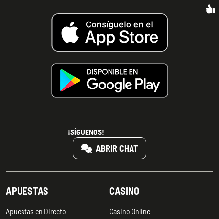
¡SÍGUENOS!
ABRIR CHAT
APUESTAS
CASINO
Apuestas en Directo
Casino Online