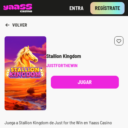
ENTRA
REGÍSTRATE
VOLVER
Stallion Kingdom
JUSTFORTHEWIN
JUGAR
Juega a Stallion Kingdom de Just for the Win en Yaass Casino