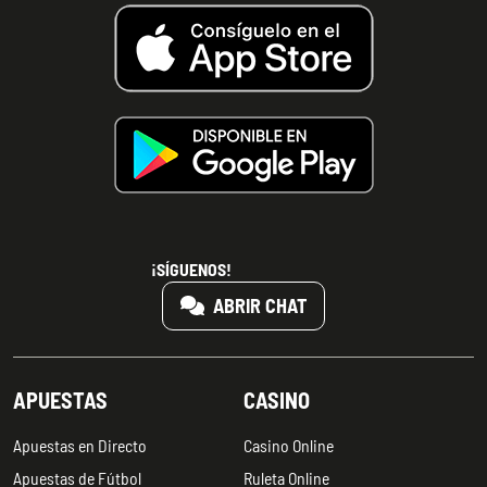
¡SÍGUENOS!
ABRIR CHAT
APUESTAS
CASINO
Apuestas en Directo
Casino Online
Apuestas de Fútbol
Ruleta Online