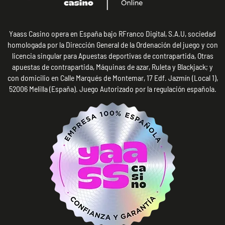
Yaass Casino opera en España bajo RFranco Digital, S.A.U, sociedad
homologada por la Dirección General de la Ordenación del juego y con
licencia singular para Apuestas deportivas de contrapartida, Otras
apuestas de contrapartida, Máquinas de azar, Ruleta y Blackjack; y
con domicilio en Calle Marqués de Montemar, 17 Edf. Jazmín (Local 1),
52006 Melilla (España). Juego Autorizado por la regulación española.