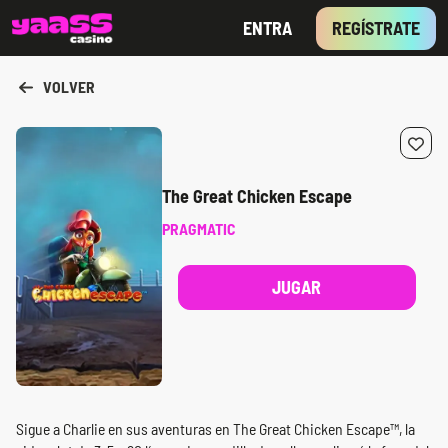
ENTRA
REGÍSTRATE
VOLVER
The Great Chicken Escape
PRAGMATIC
JUGAR
Sigue a Charlie en sus aventuras en The Great Chicken Escape™, la