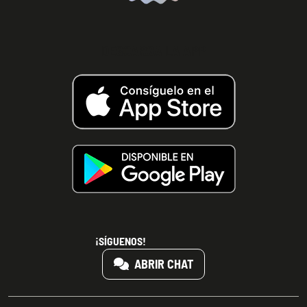
DESCARGA LA APP
¡SÍGUENOS!
ABRIR CHAT