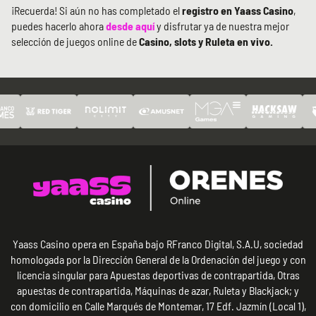
¡Recuerda! Si aún no has completado el
registro en Yaass Casino
,
puedes hacerlo ahora
desde aquí
y disfrutar ya de nuestra mejor
selección de juegos online de
Casino, slots y Ruleta en vivo.
Yaass Casino opera en España bajo RFranco Digital, S.A.U, sociedad
homologada por la Dirección General de la Ordenación del juego y con
licencia singular para Apuestas deportivas de contrapartida, Otras
apuestas de contrapartida, Máquinas de azar, Ruleta y Blackjack; y
con domicilio en Calle Marqués de Montemar, 17 Edf. Jazmín (Local 1),