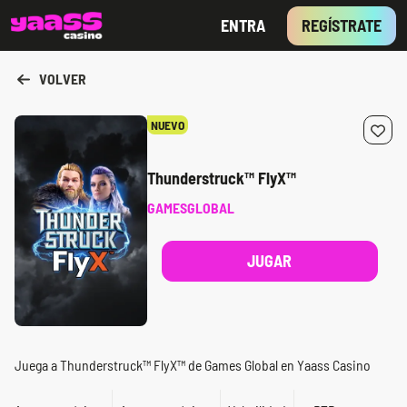
ENTRA
REGÍSTRATE
VOLVER
NUEVO
Thunderstruck™ FlyX™
GAMESGLOBAL
JUGAR
Juega a Thunderstruck™ FlyX™ de Games Global en Yaass Casino