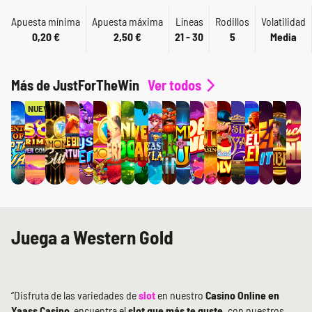
Apuesta mínima
Apuesta máxima
Líneas
Rodillos
Volatilidad
0,20 €
2,50 €
21 - 30
5
Media
Más de JustForTheWin
Ver todos
NUEVO
Juega a Western Gold
“Disfruta de las variedades de
slot
en nuestro
Casino Online en
Yaass Casino
, encuentra el
slot que más te guste,
con nuestros