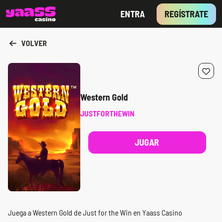
ENTRA
REGÍSTRATE
VOLVER
Western Gold
JUSTFORTHEWIN
JUGAR
Juega a Western Gold de Just for the Win en Yaass Casino