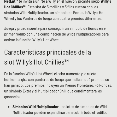
NetEnt™
te invita a unirte a Willy en el nuevo y picante juego
Willy's
Hot Chillies™
. Esta slot de 5 rodillos y 3 filas cuenta con los
símbolos Wild Multiplicador, un símbolo de Bonus, la Willy's Hot
Wheel y los Punteros de fuego con cuatro premios diferentes.
Juega y prueba suerte para conseguir un símbolo de Bonus en el
primer rodillo con una combinación de Wilds Multiplicadores para
activar la función Willy's Hot Wheel.
Características principales de la
slot Willy's Hot Chillies™
En la función Willy's Hot Wheel, el calor aumenta y la ruleta
horizontal gira con punteros de fuego que indican qué premios se
han ganado. Los premios incluyen un Premio Monetario, +3 Rondas,
un símbolo Extra y el Multiplicador Chili que condimentará las
ganancias.
Símbolos Wild Multiplicador
Los lotes de símbolos de Wild
Multiplicador pueden expandirse para cubrir todo el rodillo.