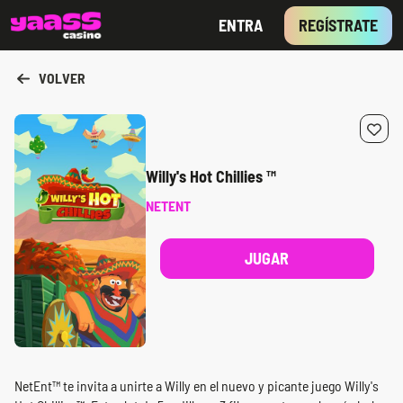
ENTRA
REGÍSTRATE
VOLVER
Willy's Hot Chillies ™
NETENT
JUGAR
NetEnt™ te invita a unirte a Willy en el nuevo y picante juego Willy's