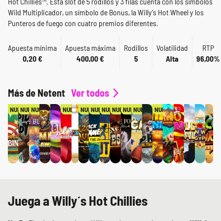
Hot Chillies™. Esta slot de 5 rodillos y 3 filas cuenta con los símbolos
Wild Multiplicador, un símbolo de Bonus, la Willy's Hot Wheel y los
Punteros de fuego con cuatro premios diferentes.
Apuesta mínima
Apuesta máxima
Rodillos
Volatilidad
RTP
0,20 €
400,00 €
5
Alta
96,00%
Más de Netent
Ver todos
NUEVO
NUEVO
NUEVO
NUEVO
NUEVO
NUEVO
NUEVO
NUEVO
NUEVO
NUEVO
NUEVO
Juega a Willy´s Hot Chillies