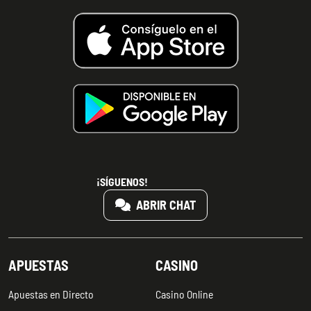
¡SÍGUENOS!
ABRIR CHAT
APUESTAS
CASINO
Apuestas en Directo
Casino Online