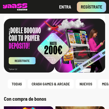
ENTRA
REGÍSTRATE
TODAS
CRASH GAMES & ARCADE
NUEVOS
MEG
Con compra de bonos