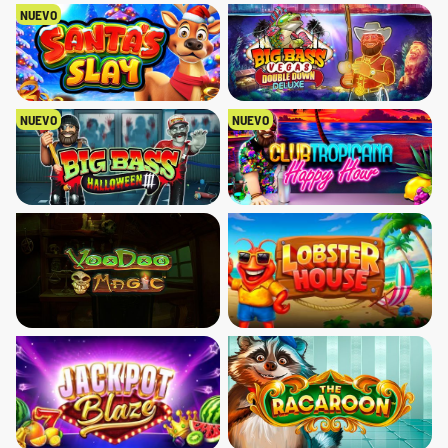
NUEVO
NUEVO
NUEVO