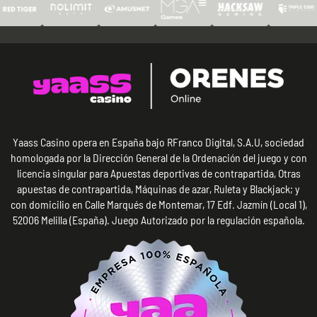
Yaass Casino opera en España bajo RFranco Digital, S.A.U, sociedad
homologada por la Dirección General de la Ordenación del juego y con
licencia singular para Apuestas deportivas de contrapartida, Otras
apuestas de contrapartida, Máquinas de azar, Ruleta y Blackjack; y
con domicilio en Calle Marqués de Montemar, 17 Edf. Jazmín (Local 1),
52006 Melilla (España). Juego Autorizado por la regulación española.