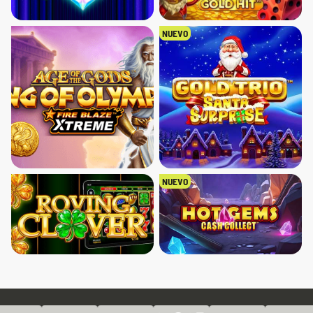
NUEVO
NUEVO