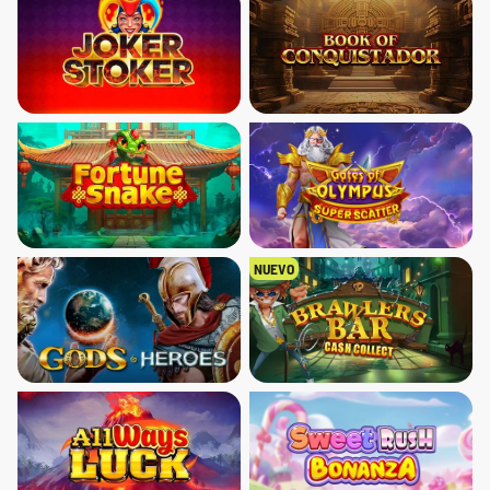
NUEVO