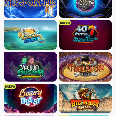
NUEVO
NUEVO