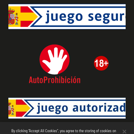
By clicking “Accept All Cookies”, you agree to the storing of cookies on