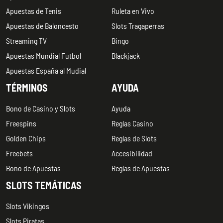
Apuestas de Tenis
Ruleta en Vivo
Apuestas de Baloncesto
Slots Tragaperras
Streaming TV
Bingo
Apuestas Mundial Futbol
Blackjack
Apuestas España al Mudial
TÉRMINOS
AYUDA
Bono de Casino y Slots
Ayuda
Freespins
Reglas Casino
Golden Chips
Reglas de Slots
Freebets
Accesibilidad
Bono de Apuestas
Reglas de Apuestas
SLOTS TEMÁTICAS
Slots Vikingos
Slots Piratas