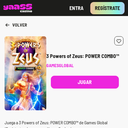
ENTRA
REGÍSTRATE
VOLVER
3 Powers of Zeus: POWER COMBO™
GAMESGLOBAL
JUGAR
Juega a 3 Powers of Zeus: POWER COMBO™ de Games Global