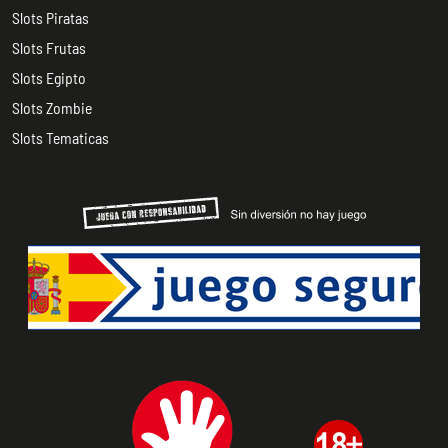
Slots Piratas
Slots Frutas
Slots Egipto
Slots Zombie
Slots Tematicas