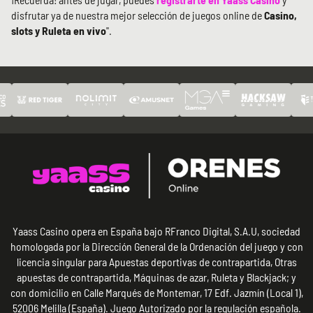
disfrutar ya de nuestra mejor selección de juegos online de
Casino,
slots y Ruleta en vivo
".
Yaass Casino opera en España bajo RFranco Digital, S.A.U, sociedad
homologada por la Dirección General de la Ordenación del juego y con
licencia singular para Apuestas deportivas de contrapartida, Otras
apuestas de contrapartida, Máquinas de azar, Ruleta y Blackjack; y
con domicilio en Calle Marqués de Montemar, 17 Edf. Jazmín (Local 1),
52006 Melilla (España). Juego Autorizado por la regulación española.