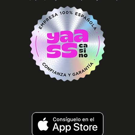
DESCARGA LA APP