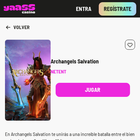
ENTRA
REGÍSTRATE
VOLVER
Archangels Salvation
NETENT
JUGAR
En Archangels Salvation te unirás a una increíble batalla entre el bien