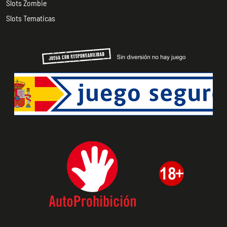
Slots Zombie
Slots Tematicas