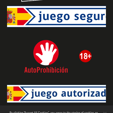
By clicking “Accept All Cookies”, you agree to the storing of cookies on