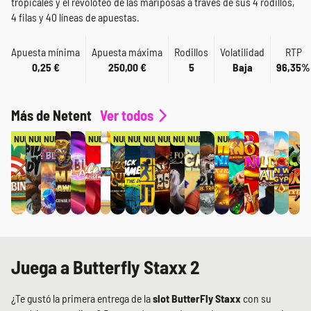
tropicales y el revoloteo de las mariposas a través de sus 4 rodillos,
4 filas y 40 líneas de apuestas.
Apuesta mínima
Apuesta máxima
Rodillos
Volatilidad
RTP
0,25 €
250,00 €
5
Baja
96,35%
Más de Netent
Ver todos
NUEVO
NUEVO
NUEVO
NUEVO
NUEVO
NUEVO
NUEVO
NUEVO
NUEVO
NUEVO
NUEVO
Juega a Butterfly Staxx 2
¿Te gustó la primera entrega de la
slot
ButterFly Staxx
con su