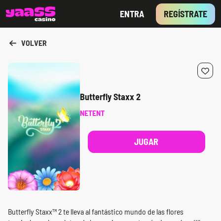
ENTRA
REGÍSTRATE
VOLVER
Butterfly Staxx 2
NETENT
JUGAR
Butterfly Staxx™ 2 te lleva al fantástico mundo de las flores