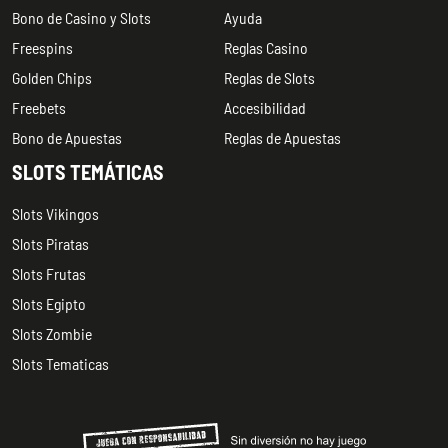
Bono de Casino y Slots
Ayuda
Freespins
Reglas Casino
Golden Chips
Reglas de Slots
Freebets
Accesibilidad
Bono de Apuestas
Reglas de Apuestas
SLOTS TEMÁTICAS
Slots Vikingos
Slots Piratas
Slots Frutas
Slots Egipto
Slots Zombie
Slots Tematicas