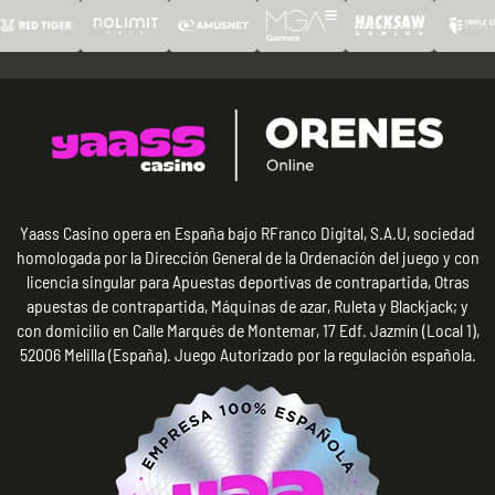
Yaass Casino opera en España bajo RFranco Digital, S.A.U, sociedad
homologada por la Dirección General de la Ordenación del juego y con
licencia singular para Apuestas deportivas de contrapartida, Otras
apuestas de contrapartida, Máquinas de azar, Ruleta y Blackjack; y
con domicilio en Calle Marqués de Montemar, 17 Edf. Jazmín (Local 1),
52006 Melilla (España). Juego Autorizado por la regulación española.