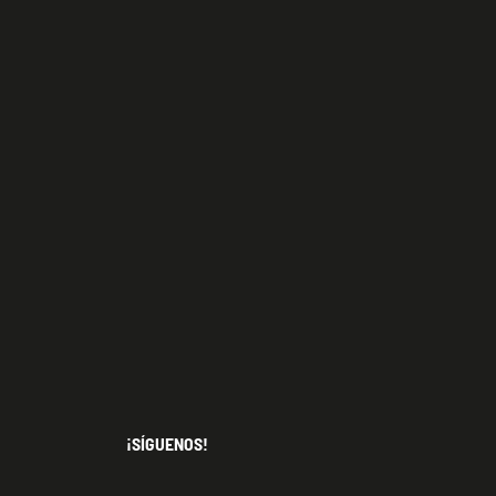
¡SÍGUENOS!