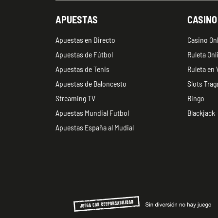
APUESTAS
CASINO
Apuestas en Directo
Casino On
Apuestas de Fútbol
Ruleta Onl
Apuestas de Tenis
Ruleta en 
Apuestas de Baloncesto
Slots Trag
Streaming TV
Bingo
Apuestas Mundial Futbol
Blackjack
Apuestas España al Mudial