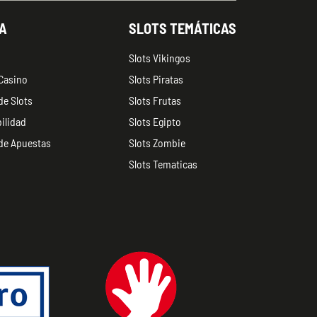
A
SLOTS TEMÁTICAS
Slots Vikingos
Casino
Slots Piratas
de Slots
Slots Frutas
ilidad
Slots Egipto
 de Apuestas
Slots Zombie
Slots Tematicas