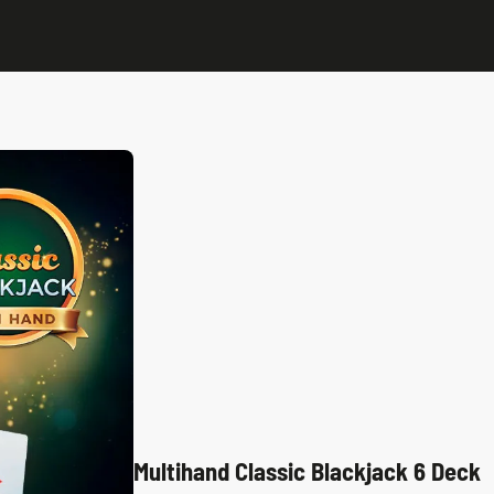
Multihand Classic Blackjack 6 Deck