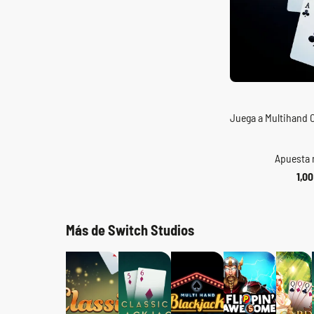
Juega a Multihand C
Apuesta
1,00
Más de Switch Studios