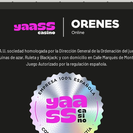
.U, sociedad homologada por la Dirección General de la Ordenación del ju
nas de azar, Ruleta y Blackjack; y con domicilio en Calle Marqués de Monte
Juego Autorizado por la regulación española.