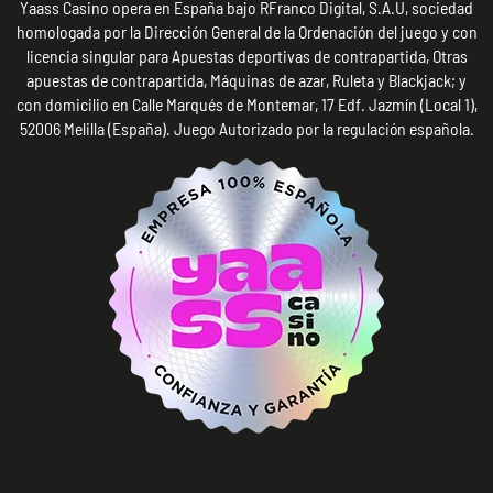
Yaass Casino opera en España bajo RFranco Digital, S.A.U, sociedad
homologada por la Dirección General de la Ordenación del juego y con
licencia singular para Apuestas deportivas de contrapartida, Otras
apuestas de contrapartida, Máquinas de azar, Ruleta y Blackjack; y
con domicilio en Calle Marqués de Montemar, 17 Edf. Jazmín (Local 1),
52006 Melilla (España). Juego Autorizado por la regulación española.