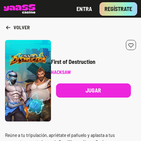
ENTRA
REGÍSTRATE
VOLVER
First of Destruction
HACKSAW
JUGAR
Reúne a tu tripulación, apriétate el pañuelo y aplasta a tus