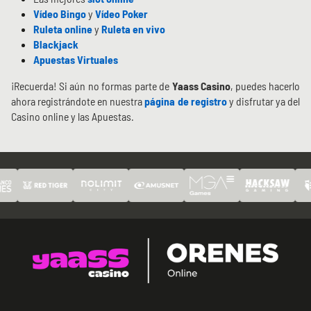
Vídeo Bingo
y
Vídeo Poker
Ruleta online
y
Ruleta en vivo
Blackjack
Apuestas Virtuales
¡Recuerda! Si aún no formas parte de
Yaass Casino
, puedes hacerlo
ahora registrándote en nuestra
página de registro
y disfrutar ya del
Casino online y las Apuestas.