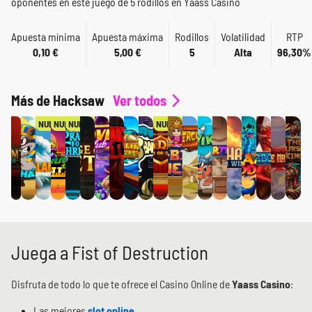
oponentes en este juego de 5 rodillos en Yaass Casino
Apuesta mínima
Apuesta máxima
Rodillos
Volatilidad
RTP
0,10 €
5,00 €
5
Alta
96,30%
Más de Hacksaw
Ver todos
NUEVO
NUEVO
NUEVO
NUEVO
Juega a Fist of Destruction
Disfruta de todo lo que te ofrece el Casino Online de
Yaass Casino
:
Las mejores
slot online