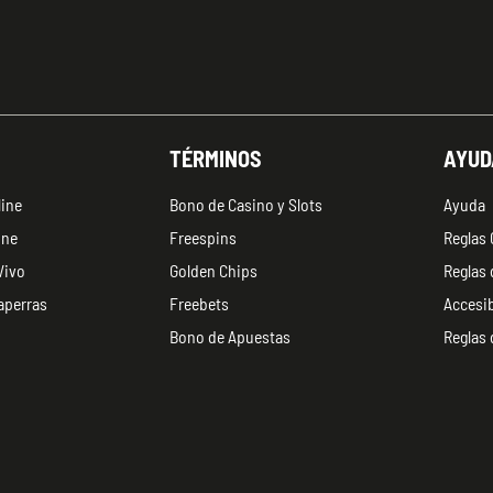
TÉRMINOS
AYUD
line
Bono de Casino y Slots
Ayuda
ine
Freespins
Reglas 
Vivo
Golden Chips
Reglas 
aperras
Freebets
Accesib
Bono de Apuestas
Reglas