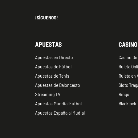
¡SÍGUENOS!
APUESTAS
CASINO
Apuestas en Directo
Casino On
Apuestas de Fútbol
Ruleta Onl
Apuestas de Tenis
Ruleta en 
Apuestas de Baloncesto
Slots Trag
Streaming TV
Bingo
Apuestas Mundial Futbol
Blackjack
Apuestas España al Mudial