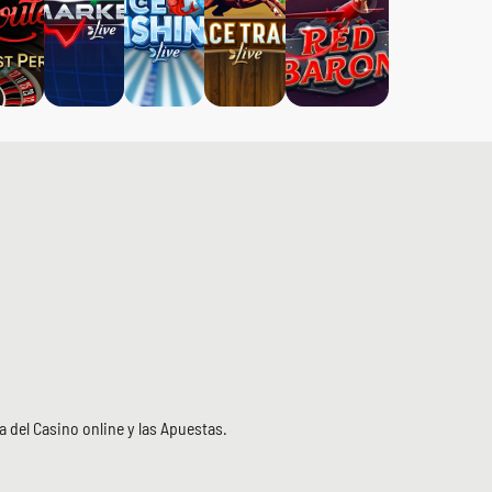
ya del Casino online y las Apuestas.