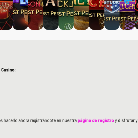
 Casino
:
es hacerlo ahora registrándote en nuestra
página de registro
y disfrutar 