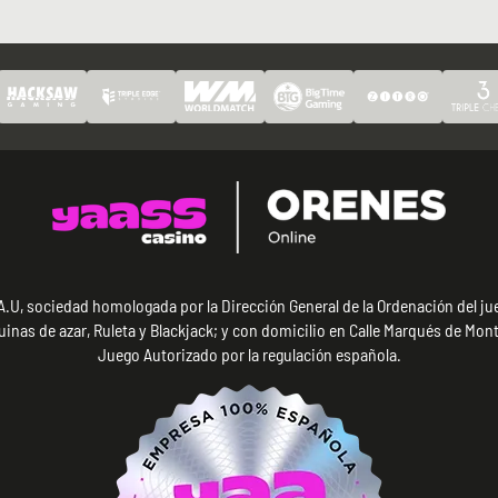
.U, sociedad homologada por la Dirección General de la Ordenación del ju
nas de azar, Ruleta y Blackjack; y con domicilio en Calle Marqués de Monte
Juego Autorizado por la regulación española.