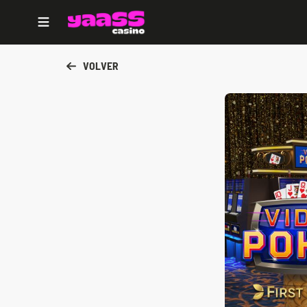
VOLVER