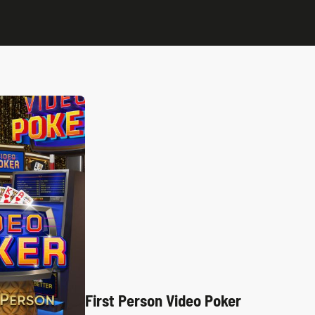
First Person Video Poker