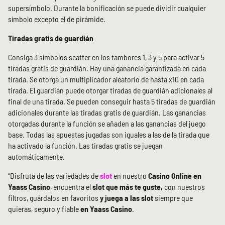
supersímbolo. Durante la bonificación se puede dividir cualquier
símbolo excepto el de pirámide.
Tiradas gratis de guardián
Consiga 3 símbolos scatter en los tambores 1, 3 y 5 para activar 5
tiradas gratis de guardián. Hay una ganancia garantizada en cada
tirada. Se otorga un multiplicador aleatorio de hasta x10 en cada
tirada. El guardián puede otorgar tiradas de guardián adicionales al
final de una tirada. Se pueden conseguir hasta 5 tiradas de guardián
adicionales durante las tiradas gratis de guardián. Las ganancias
otorgadas durante la función se añaden a las ganancias del juego
base. Todas las apuestas jugadas son iguales a las de la tirada que
ha activado la función. Las tiradas gratis se juegan
automáticamente.
“Disfruta de las variedades de
slot
en nuestro
Casino Online en
Yaass Casino
, encuentra el
slot que más te guste,
con nuestros
filtros, guárdalos en favoritos
y juega a las slot
siempre que
quieras, seguro y fiable
en Yaass Casino
.