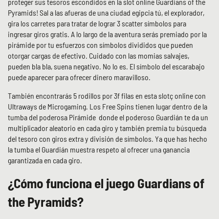
proteger sus tesoros escondidos en la slot online Guardians of the
Pyramids! Sal a las afueras de una ciudad egipcia tú, el explorador,
gira los carretes para tratar de lograr 3 scatter símbolos para
ingresar giros gratis. A lo largo de la aventura serás premiado por la
pirámide por tu esfuerzos con símbolos divididos que pueden
otorgar cargas de efectivo. Cuidado con las momias salvajes,
pueden bla bla, suena negativo. No lo es. El símbolo del escarabajo
puede aparecer para ofrecer dinero maravilloso.
También encontrarás 5 rodillos por 3f filas en esta slotç online con
Ultraways de Microgaming. Los Free Spins tienen lugar dentro de la
tumba del poderosa Pirámide donde el poderoso Guardián te da un
multiplicador aleatorio en cada giro y también premia tu búsqueda
del tesoro con giros extra y división de símbolos. Ya que has hecho
la tumba el Guardián muestra respeto al ofrecer una ganancia
garantizada en cada giro.
¿Cómo funciona el juego Guardians of
the Pyramids?