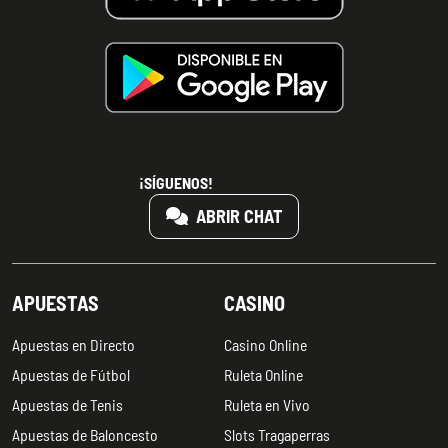
¡SÍGUENOS!
ABRIR CHAT
APUESTAS
CASINO
Apuestas en Directo
Casino Online
Apuestas de Fútbol
Ruleta Online
Apuestas de Tenis
Ruleta en Vivo
Apuestas de Baloncesto
Slots Tragaperras