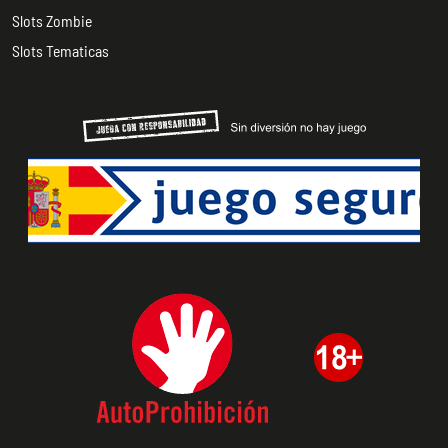
Slots Zombie
Slots Tematicas