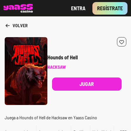
ENTRA
REGÍSTRATE
VOLVER
Hounds of Hell
HACKSAW
JUGAR
Juega a Hounds of Hell de Hacksaw en Yaass Casino